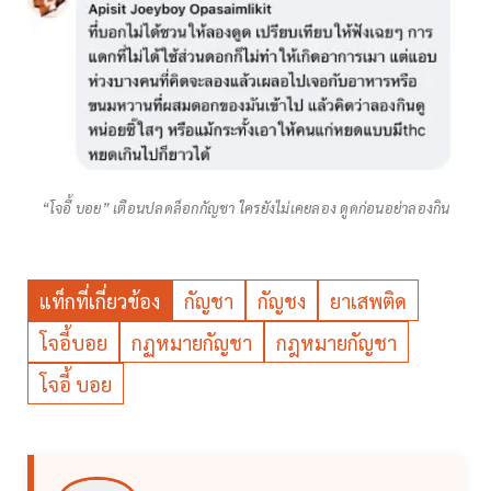
“โจอี้ บอย” เตือนปลดล็อกกัญชา ใครยังไม่เคยลอง ดูดก่อนอย่าลองกิน
แท็กที่เกี่ยวข้อง
กัญชา
กัญชง
ยาเสพติด
โจอี้บอย
กฏหมายกัญชา
กฎหมายกัญชา
โจอี้ บอย