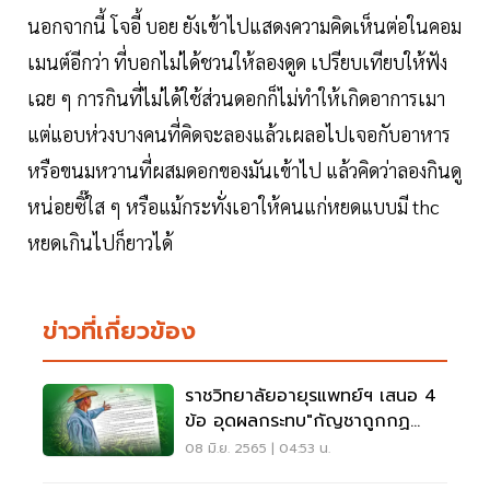
นอกจากนี้ โจอี้ บอย ยังเข้าไปแสดงความคิดเห็นต่อในคอม
เมนต์อีกว่า ที่บอกไม่ได้ชวนให้ลองดูด เปรียบเทียบให้ฟัง
เฉย ๆ การกินที่ไม่ได้ใช้ส่วนดอกก็ไม่ทำให้เกิดอาการเมา
แต่แอบห่วงบางคนที่คิดจะลองแล้วเผลอไปเจอกับอาหาร
หรือขนมหวานที่ผสมดอกของมันเข้าไป แล้วคิดว่าลองกินดู
หน่อยซิ๊ใส ๆ หรือแม้กระทั่งเอาให้คนแก่หยดแบบมี thc
หยดเกินไปก็ยาวได้
ข่าวที่เกี่ยวข้อง
ราชวิทยาลัยอายุรแพทย์ฯ เสนอ 4
ข้อ อุดผลกระทบ"กัญชาถูกกฏ
หมาย"
08 มิ.ย. 2565 | 04:53 น.