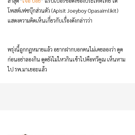
ล่าสุด "
โจอี้ บอย
” แรปเปอร์ชื่อดังของประเทศไทย ได้
โพสต์เฟซบุ๊กส่วนตัว (Apisit Joeyboy Opasaimlikit)
แสดงความคิดเห็นเกี่ยวกับเรื่องดังกล่าวว่า
พรุ่งนี้ถูกกฏหมายแล้ว อยากฝากบอกคนไม่เคยลองว่า ดูด
ก่อนอย่าลองกิน ดูดยังไม่ไหวกินเข้าไปคือทวีคูณ เห็นหาม
ไป รพ.มาเยอะแล้ว