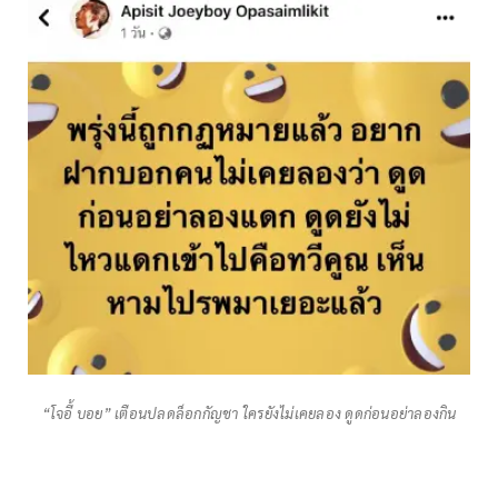
“โจอี้ บอย” เตือนปลดล็อกกัญชา ใครยังไม่เคยลอง ดูดก่อนอย่าลองกิน