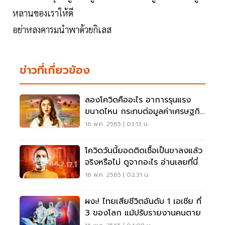
หลานของเราให้ดี
อย่าหลงคารมนำพาด้วยกิเลส
ข่าวที่เกี่ยวข้อง
ลองโควิดคืออะไร อาการรุนแรง
ขนาดไหน กระทบต่อมูลค่าเศรษฐกิจ
อย่างไร อ่านเลย
16 พ.ค. 2565 | 03:13 น.
โควิดวันนี้ยอดติดเชื้อเป็นขาลงแล้ว
จริงหรือไม่ ดูจากอะไร อ่านเลยที่นี่
16 พ.ค. 2565 | 02:31 น.
ผงะ! ไทยเสียชีวิตอันดับ 1 เอเชีย ที่
3 ของโลก แม้ปรับรายงานคนตาย