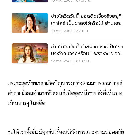
16 พ.ค. 2565 | 04:08 น.
ข่าวโควิดวันนี้ ยอดติดเชื้อจริงอยู่ที่
เท่าไหร่ เป็นขาลงใช่หรือไม่ อ่านเลย
16 พ.ค. 2565 | 22:11 น.
ข่าวโควิดวันนี้ กำลังจะกลายเป็นโรค
ประจำถิ่นจริงหรือไม่ เพราะอะไร อ่าน
เลย
17 พ.ค. 2565 | 01:37 น.
เพราะสุดท้ายเวลาเกิดปัญหาวงกว้างตามมา พวกสปอยล์
ทำลายสังคมทำลายชีวิตคนก็เปิดตูดหนีหาย ดังที่เห็นบท
เรียนต่างๆ ในอดีต
ขอให้เราตั้งมั่น มีจุดยืนเรื่องสวัสดิภาพและความปลอดภัย