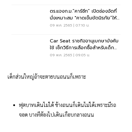
ตร.แจงก.ม.“คาร์ซีท” เปิดช่องจัดที่
นั่งเหมาะสม "คาดเข็มขัดนิรภัย”ให้
ก็ได้
09 พ.ค. 2565 | 07:10 น.
Car Seat ราชกิจจานุเบกษาบังคับ
ใช้ เช็กวิธีการเลือกซื้อสำหรับเด็ก
เล็กดูเลย
09 พ.ค. 2565 | 09:05 น.
เด็กส่วนใหญ่ถ้าจะตายบนถนนก็เพราะ
ฟุตบาทเดินไม่ได้ ข้างถนนก็เดินไม่ได้เพราะมีรถ
จอด บางทีต้องไปเดินเกือบกลางถนน