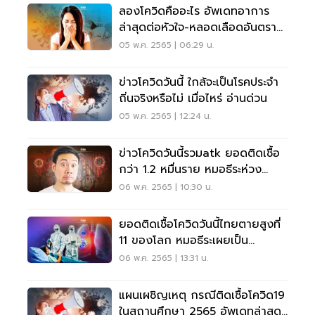
ลองโควิดคืออะไร อัพเดทอาการ
ล่าสุดต่อหัวใจ-หลอดเลือดอันตราย
แค่ไหน อ่านเลย
05 พ.ค. 2565 | 06:29 น.
ข่าวโควิดวันนี้ ใกล้จะเป็นโรคประจำ
ถิ่นจริงหรือไม่ เมื่อไหร่ อ่านด่วน
05 พ.ค. 2565 | 12:24 น.
ข่าวโควิดวันนี้รวมatk ยอดติดเชื้อ
กว่า 1.2 หมื่นราย หมอธีระห่วง
Long Covid
06 พ.ค. 2565 | 10:30 น.
ยอดติดเชื้อโควิดวันนี้ไทยตายสูงที่
11 ของโลก หมอธีระเผยเป็น
24.32% เอเชีย
06 พ.ค. 2565 | 13:31 น.
แผนเผชิญเหตุ กรณีติดเชื้อโควิด19
ในสถานศึกษา 2565 อัพเดทล่าสุด