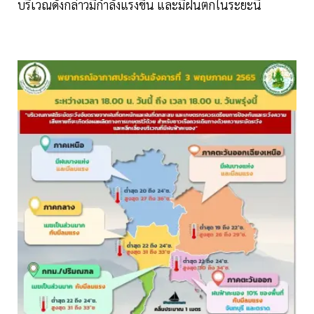
บริเวณดังกล่าวมีกำลังแรงขึ้น และมีฝนตกในระยะนี้