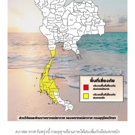
สภาพอากาศวันพรุ่งนี้ กรมอุตุฯเตือนภาคใต้ฝนเพิ่มกับมีฝนตกหนัก