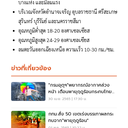
บางแห่ง และมีลมแรง
บริเวณจังหวัดอำนาจเจริญ อุบลราชธานี ศรีสะเกษ
สุรินทร์ บุรีรัมย์ และนครราชสีมา
อุณหภูมิต่ำสุด 18-20 องศาเซลเซียส
อุณหภูมิสูงสุด 24-29 องศาเซลเซียส
ลมตะวันออกเฉียงเหนือ ความเร็ว 10-30 กม./ชม.
ข่าวที่เกี่ยวข้อง
"กรมอุตุฯ"พยากรณ์อากาศล่วง
หน้า เตือนพายุฤดูร้อนกระทบไทย
หลายพื้นที่
30 เม.ย. 2565 | 17:30 น.
กทม.สั่ง 50 เขตเร่งบรรเทาผลกระ
ทบจาก"พายุฤดูร้อน"
01 พ.ค. 2565 | 10:22 น.