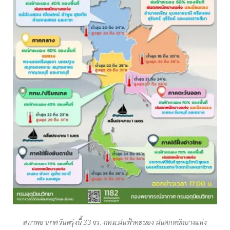
สภาพอากาศวันพรุ่งนี้ 33 จว.-กทม.ฝนฟ้าคะนอง ฝนตกหนักบางแห่ง