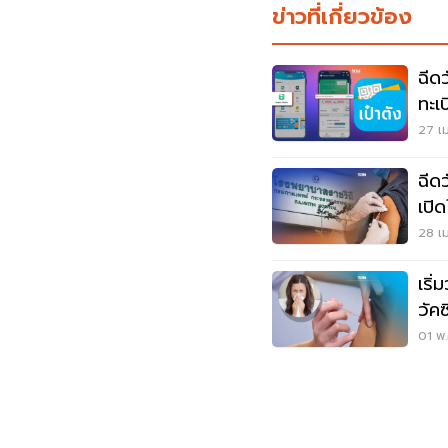
ข่าวที่เกี่ยวข้อง
ฉีด
ทะเบ
27 เม
ฉีด
เปิด
28 เม
เริ่
วัค
เลย
01 พ.