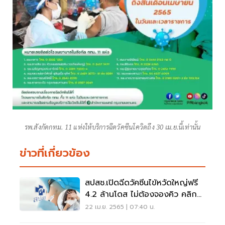
รพ.สังกัดกทม. 11 แห่งให้บริการฉีดวัคซีนโควิดถึง 30 เม.ย.นี้เท่านั้น
ข่าวที่เกี่ยวข้อง
สปสช.เปิดฉีดวัคซีนไข้หวัดใหญ่ฟรี
4.2 ล้านโดส ไม่ต้องจองคิว คลิกที่
นี่
22 เม.ย. 2565 | 07:40 น.