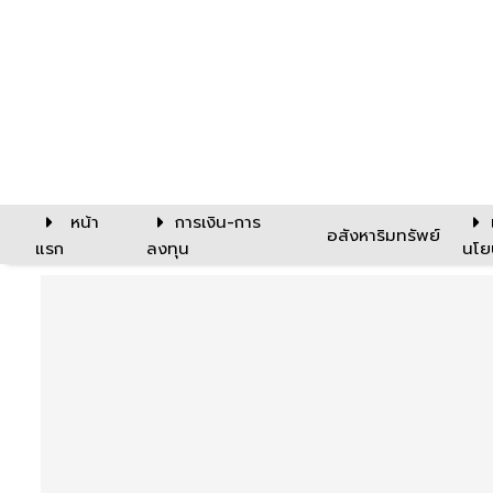
หน้า
การเงิน-การ
อสังหาริมทรัพย์
แรก
ลงทุน
นโย