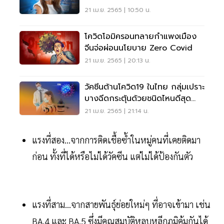
21 เม.ย. 2565 | 10:50 น.
โควิดโอมิครอนทลายกำแพงเมือง
จีนจ่อผ่อนนโยบาย Zero Covid
21 เม.ย. 2565 | 20:13 น.
วัคซีนต้านโควิด19 ในไทย กลุ่มเปราะ
บางฉีดกระตุ้นด้วยชนิดไหนดีสุด
อ่านเลย
21 เม.ย. 2565 | 21:14 น.
แรงที่สอง...จากการติดเชื้อซ้ำในหมู่คนที่เคยติดมา
ก่อน ทั้งที่ได้หรือไม่ได้วัคซีน แต่ไม่ได้ป้องกันตัว
แรงที่สาม...จากสายพันธุ์ย่อยใหม่ๆ ที่อาจเข้ามา เช่น
BA.4 และ BA.5 ซึ่งมีคุณสมบัติหลบหลีกภูมิคุ้มกันได้