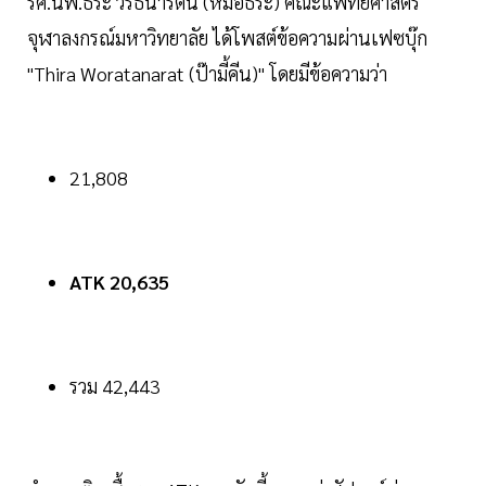
รศ.นพ.ธีระ วรธนารัตน์ (หมอธีระ) คณะแพทยศาสตร์
จุฬาลงกรณ์มหาวิทยาลัย ได้โพสต์ข้อความผ่านเฟซบุ๊ก
"Thira Woratanarat (ป๊ามี้คีน)" โดยมีข้อความว่า
21,808
ATK 20,635
รวม 42,443