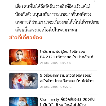
เสี่ยง คนที่ไม่ได้ฉีดวัคซีน รวมถึงที่ฉีดแล้วแต่ไม่
ป้องกันตัว หนุนเสริมการระบาดมากขึ้นหลังช่วง
เทศกาลที่ผ่านมา น่าจะเริ่มส่งผลให้เห็นได้ราวปลาย
เดือนนี้แต่จะต่อเนื่องไปในพฤษภาคม
ข่าวที่เกี่ยวข้อง
โควิดสายพันธุ์ใหม่ โอมิครอน
BA.2.12.1 เกิดจากอะไร น่ากลัวแค่
ไหน อ่านเลย
21 เม.ย. 2565 | 05:24 น.
5 วิธีจบสงครามโควิดโอมิครอนมี
อะไรบ้าง ไทยเลือกแบบไหนได้บ้าง
อ่านเลยที่นี่
21 เม.ย. 2565 | 06:22 น.
Comirnaty คือวัคซีนอะไร ป้องกัน
โควิดได้แค่ไหน ใครฉีดได้บ้าง