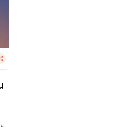
น
 น.