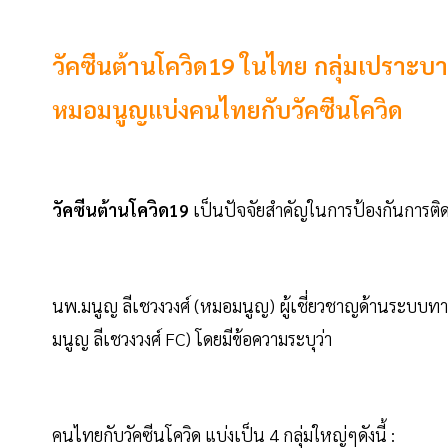
วัคซีนต้านโควิด19 ในไทย กลุ่มเปราะบางฉ
หมอมนูญแบ่งคนไทยกับวัคซีนโควิด
วัคซีนต้านโควิด19
เป็นปัจจัยสำคัญในการป้องกันการติดเ
นพ.มนูญ ลีเชวงวงศ์ (หมอมนูญ) ผู้เชี่ยวชาญด้านระบบทา
มนูญ ลีเชวงวงศ์ FC) โดยมีข้อความระบุว่า
คนไทยกับวัคซีนโควิด แบ่งเป็น 4 กลุ่มใหญ่ๆดังนี้ :