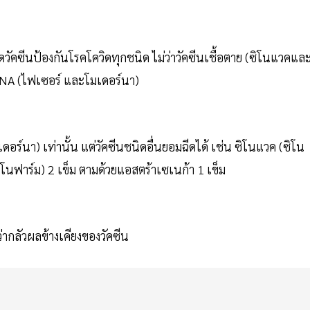
ีดวัคซีนป้องกันโรคโควิดทุกชนิด ไม่ว่าวัคซีนเชื้อตาย (ซิโนแวคและ
RNA (ไฟเซอร์ และโมเดอร์นา)
ร์นา) เท่านั้น แต่วัคซีนชนิดอื่นยอมฉีดได้ เช่น ซิโนแวค (ซิโน
ิโนฟาร์ม) 2 เข็ม ตามด้วยแอสตร้าเซเนก้า 1 เข็ม
ากลัวผลข้างเคียงของวัคซีน