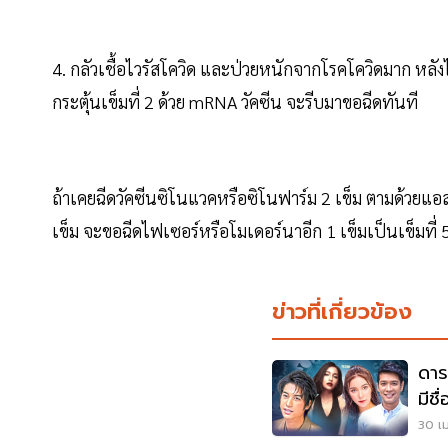
4. กลัวเชื้อไวรัสโควิด และป่วยหนักจากโรคโควิดมาก ห
กระตุ้นเข็มที่ 2 ด้วย mRNA วัคซีน จะรีบมาขอฉีดทันที
ถ้าเคยฉีดวัคซีนซิโนแวคหรือซิโนฟาร์ม 2 เข็ม ตามด้วยแอ
เข็ม จะขอฉีดไฟเซอร์หรือโมเดอร์นาอีก 1 เข็มเป็นเข็มที่ 5
ข่าวที่เกี่ยวข้อง
ดาร
มีชื
30 เม