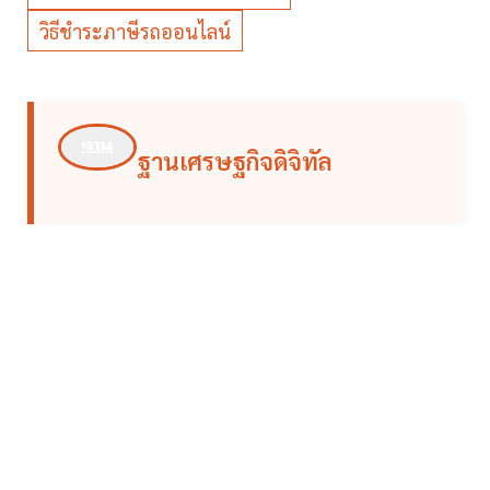
วิธีชำระภาษีรถออนไลน์
ฐานเศรษฐกิจดิจิทัล