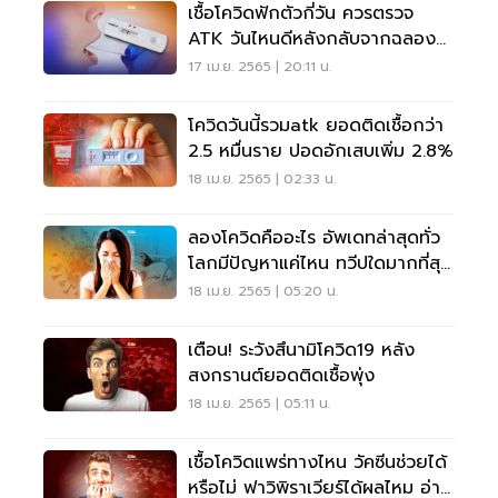
เชื้อโควิดฟักตัวกี่วัน ควรตรวจ
ATK วันไหนดีหลังกลับจากฉลอง
สงกรานต์ อ่านเลย
17 เม.ย. 2565 | 20:11 น.
โควิดวันนี้รวมatk ยอดติดเชื้อกว่า
2.5 หมื่นราย ปอดอักเสบเพิ่ม 2.8%
18 เม.ย. 2565 | 02:33 น.
ลองโควิดคืออะไร อัพเดทล่าสุดทั่ว
โลกมีปัญหาแค่ไหน ทวีปใดมากที่สุด
อ่านเลย
18 เม.ย. 2565 | 05:20 น.
เตือน! ระวังสึนามิโควิด19 หลัง
สงกรานต์ยอดติดเชื้อพุ่ง
18 เม.ย. 2565 | 05:11 น.
เชื้อโควิดแพร่ทางไหน วัคซีนช่วยได้
หรือไม่ ฟาวิพิราเวียร์ได้ผลไหม อ่าน