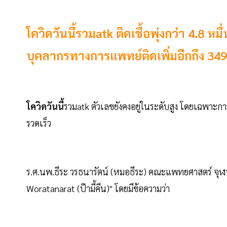
โควิดวันนี้รวมatk ติดเชื้อพุ่งกว่า 4.8 
บุคลากรทางการแพทย์ติดเพิ่มอีกถึง 34
โควิดวันนี้
รวมatk ตัวเลขยังคงอยู่ในระดับสูง โดยเฉพาะก
รวดเร็ว
ร.ศ.นพ.ธีระ วรธนารัตน์ (หมอธีระ) คณะแพทยศาสตร์ จุฬา
Woratanarat (ป๊ามี้คีน)" โดยมีข้อความว่า