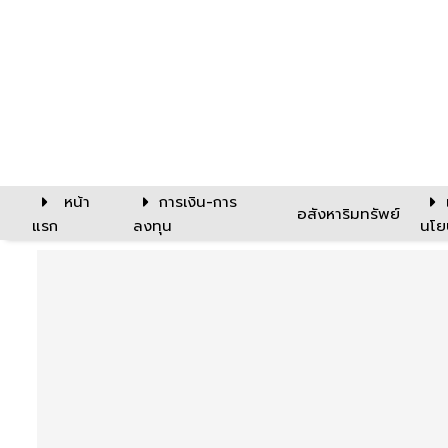
หน้า
การเงิน-การ
อสังหาริมทรัพย์
แรก
ลงทุน
นโย