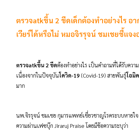
ตรวจatkขึ้น 2 ขีดเด็กต้องทำอย่างไร อากา
เวียร์ได้หรือไม่ หมอจิรรุจน์ ชมเชยชี้แจ
ตรวจatkขึ้น 2 ขีด
ต้องทำอย่างไร เป็นคำถามที่ได้รับค
เนื่องจากในปัจจุบัน
โควิด-19
(Covid-19) สายพันธุ์
โอมิ
มาก
นพ.จิรรุจน์ ชมเชย กุมารแพทย์เชี่ยวชาญโรคระบบหายใจ
ความผ่านเฟซบุ๊ก Jiraruj Praise โดยมีข้อความระบุว่า