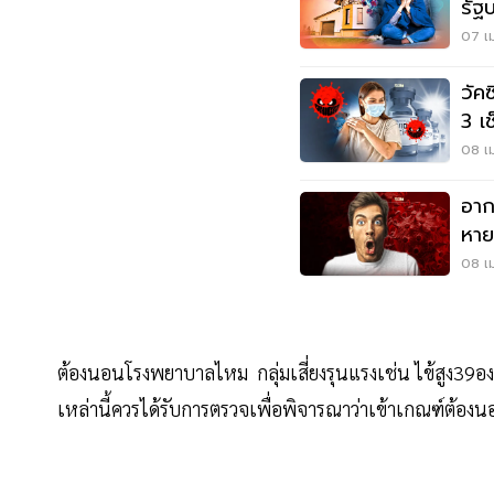
รัฐ
07 เม
วัค
3 เช
08 เม
อาก
หาย
เลย
08 เม
ต้องนอนโรงพยาบาลไหม กลุ่มเสี่ยงรุนแรงเช่น ไข้สูง39องศา
เหล่านี้ควรได้รับการตรวจเพื่อพิจารณาว่าเข้าเกณฑ์ต้องน