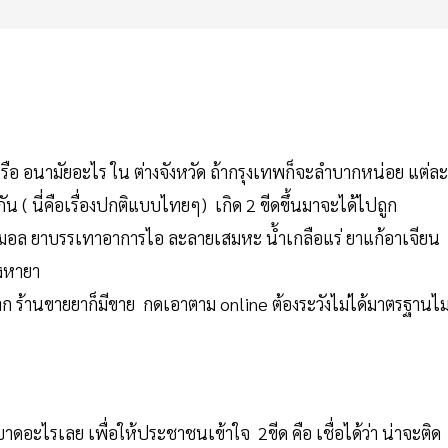
หรือ อนามัยอะไร ใน ต่างจังหวัด ถ้ากรุงเทพก็จะลำบากหน่อย แต่ละ
ัน ( นี่คือเรื่องปกติแบบไทยๆ) เกิด 2 ขีดขึ้นมาจะได้ไปถูก
ตามอล ยาบรรเทาอาการไอ ละลายเสมหะ น้ำเกลือแร่ ยาแก้อาเจียน
ิ่งหายา
ูงมาก ร้านขายยาก็มีขาย กดเอาตาม online ต้องระวังไม่ได้มาตรฐานไม
ดอะไรเลย เพื่อให้ประชาชนเข้าใจ 2ขีด คือ เชื่อได้ว่า น่าจะติด