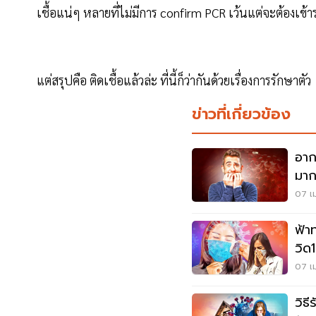
เชื้อแน่ๆ หลายที่ไม่มีการ confirm PCR เว้นแต่จะต้องเข้าร
แต่สรุปคือ ติดเชื้อแล้วล่ะ ที่นี้ก็ว่ากันด้วยเรื่องการรักษาตัว
ข่าวที่เกี่ยวข้อง
อาก
มากท
07 เม
ฟ้า
วิด
อ่า
07 เม
วิธี