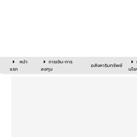
หน้า
การเงิน-การ
อสังหาริมทรัพย์
แรก
ลงทุน
นโย