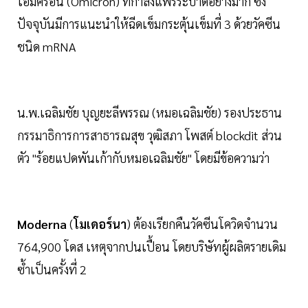
โอมิครอน (Omicron) ที่กำลังแพร่ระบาดอย่างมาก ซึ่ง
ปัจจุบันมีการแนะนำให้ฉีดเข็มกระตุ้นเข็มที่ 3 ด้วยวัคซีน
ชนิด mRNA
น.พ.เฉลิมชัย บุญยะลีพรรณ (หมอเฉลิมชัย) รองประธาน
กรรมาธิการการสาธารณสุข วุฒิสภา โพสต์ blockdit ส่วน
ตัว "ร้อยแปดพันเก้ากับหมอเฉลิมชัย" โดยมีข้อความว่า
Moderna
(
โมเดอร์นา
) ต้องเรียกคืนวัคซีนโควิดจำนวน
764,900 โดส เหตุจากปนเปื้อน โดยบริษัทผู้ผลิตรายเดิม
ซ้ำเป็นครั้งที่ 2