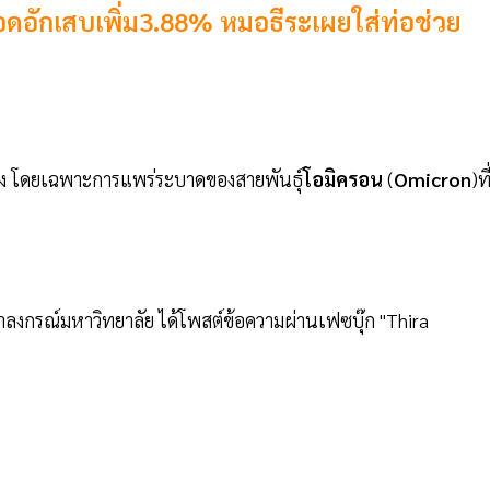
ย ปอดอักเสบเพิ่ม3.88% หมอธีระเผยใส่ท่อช่วย
บสูง โดยเฉพาะการแพร่ระบาดของสายพันธุ์
โอมิครอน
(
Omicron
)ที
ลงกรณ์มหาวิทยาลัย ได้โพสต์ข้อความผ่านเฟซบุ๊ก "Thira