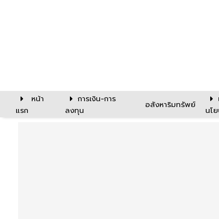
หน้า
การเงิน-การ
อสังหาริมทรัพย์
แรก
ลงทุน
นโย