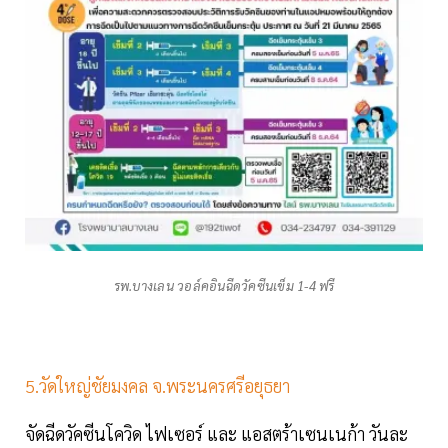
รพ.บางเลน วอล์คอินฉีดวัคซีนเข็ม 1-4 ฟรี
5.วัดใหญ่ชัยมงคล จ.พระนครศรีอยุธยา
จัดฉีดวัคซีนโควิด ไฟเซอร์ และ แอสตร้าเซนเนก้า วันละ