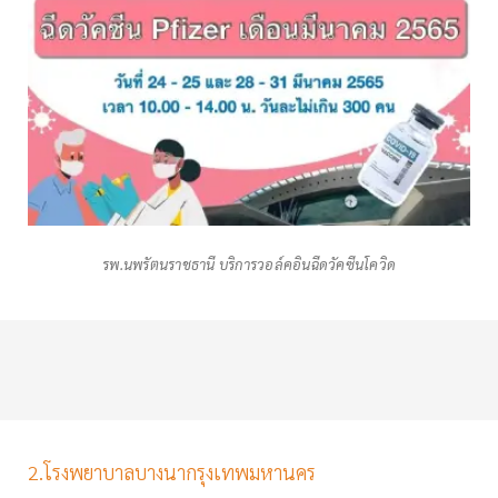
รพ.นพรัตนราชธานี บริการวอล์คอินฉีดวัคซีนโควิด
2.โรงพยาบาลบางนากรุงเทพมหานคร