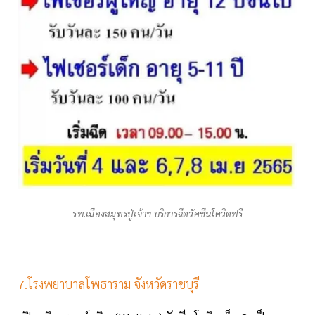
รพ.เมืองสมุทรปู่เจ้าฯ บริการฉีดวัคซีนโควิดฟรี
7.โรงพยาบาลโพธาราม จังหวัดราชบุรี