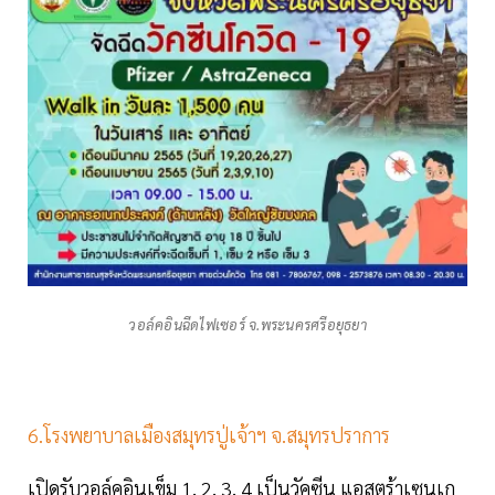
วอล์คอินฉีดไฟเซอร์ จ.พระนครศรีอยุธยา
6.โรงพยาบาลเมืองสมุทรปู่เจ้าฯ จ.สมุทรปราการ
เปิดรับวอล์คอินเข็ม 1, 2, 3, 4 เป็นวัคซีน แอสตร้าเซนเก