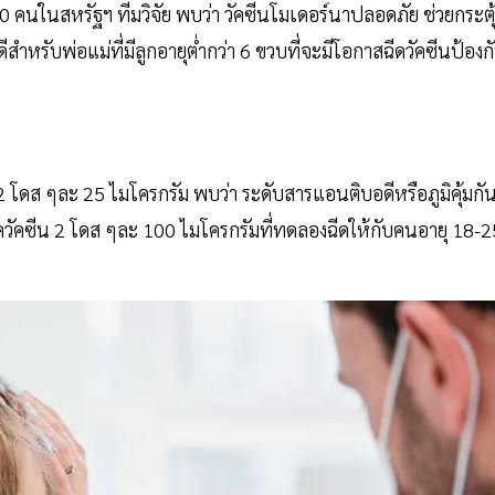
700 คนในสหรัฐฯ ทีมวิจัย พบว่า วัคซีนโมเดอร์นาปลอดภัย ช่วยกระตุ
วดีสำหรับพ่อแม่ที่มีลูกอายุต่ำกว่า 6 ขวบที่จะมีโอกาสฉีดวัคซีนป้องก
2 โดส ๆละ 25 ไมโครกรัม พบว่า ระดับสารแอนติบอดีหรือภูมิคุ้มกั
ีดวัคซีน 2 โดส ๆละ 100 ไมโครกรัมที่ทดลองฉีดให้กับคนอายุ 18-2