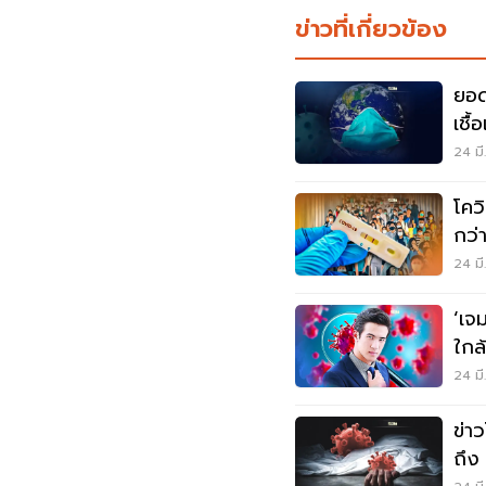
ข่าวที่เกี่ยวข้อง
ยอด
เชื้
4,4
24 มี
โควิ
กว่
10
24 มี
‘เจ
ใกล้
ท่า
24 มี
ข่าว
ถึง