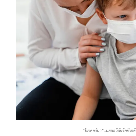
“โมเดอร์นา” เผยผลวิจัยวัคซีนเด็