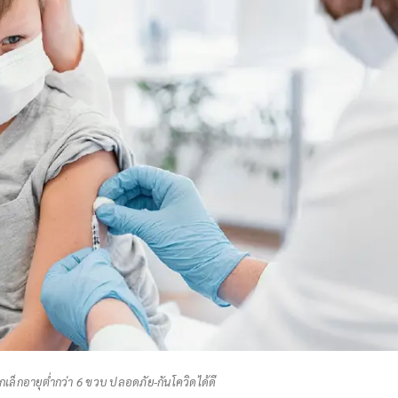
กเล็กอายุต่ำกว่า 6 ขวบ ปลอดภัย-กันโควิดได้ดี