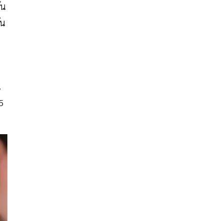
้น
ัน
น
5