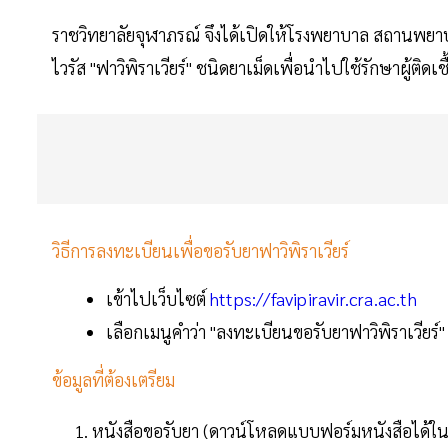
ราชวิทยาลัยจุฬาภรณ์ จึงได้เปิดให้โรงพยาบาล สถานพยาบ
ไวรัส "ฟาวิพิราเวียร์" ชนิดยาเม็ดเพื่อนำไปใช้รักษาผู้ติดเชื
วิธีการลงทะเบียนเพื่อขอรับยาฟาวิพิราเวียร์
เข้าไปเว็บไซต์
https://favipiravir.cra.ac.th
เลือกเมนูคำว่า "ลงทะเบียนขอรับยาฟาวิพิราเวียร์"
ข้อมูลที่ต้องเตรียม
หนังสือขอรับยา (ดาวน์โหลดแบบฟอร์มหนังสือได้ใน