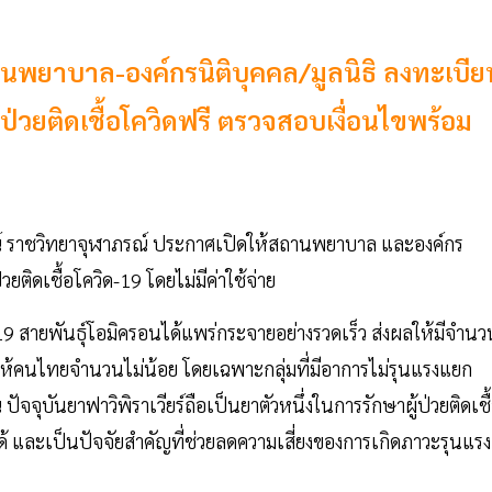
านพยาบาล-องค์กรนิติบุคคล/มูลนิธิ ลงทะเบีย
ู้ป่วยติดเชื้อโควิดฟรี ตรวจสอบเงื่อนไขพร้อม
รณ์ ราชวิทยาจุฬาภรณ์ ประกาศเปิดให้สถานพยาบาล และองค์กร
่วยติดเชื้อโควิด-19 โดยไม่มีค่าใช้จ่าย
9 สายพันธุ์โอมิครอนได้แพร่กระจายอย่างรวดเร็ว ส่งผลให้มีจำนว
งทำให้คนไทยจำนวนไม่น้อย โดยเฉพาะกลุ่มที่มีอาการไม่รุนแรงแยก
ปัจจุบันยาฟาวิพิราเวียร์ถือเป็นยาตัวหนึ่งในการรักษาผู้ป่วยติดเชื
้ และเป็นปัจจัยสำคัญที่ช่วยลดความเสี่ยงของการเกิดภาวะรุนแรง