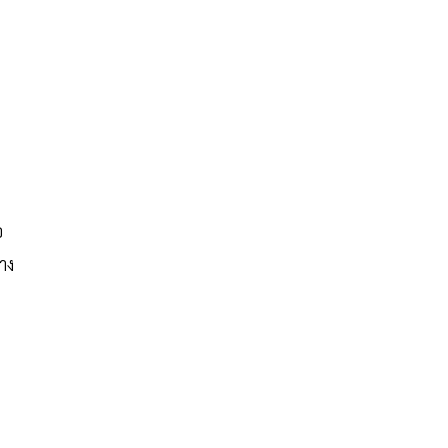
ร
อ
าง