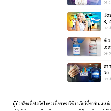
03 มี
มัด
3, 
คลิก
07 มี
ชี้เ
เซอร
08 มี
อาก
วิด
ล้า
09 มี
ผู้ป่วยติดเชื้อโควิดไม่ควรซื้อยาฟาวิพิราเวียร์ที่ขายในแ