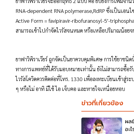
ยาฟาวิพิราเวียร์จะออกฤทธิ์ 2 แบบ คือ ยับยั้งการเพิ่มจำน
RNA-dependent RNA polymerase,RdRP ซึ่งเป็นเอนไซม์ที่ม
Active Form = favipiravir-ribofuranosyl-5′-triphosph
สามารถเข้าไปกำจัดไวรัสจนหมด หรือเหลือปริมาณน้อยจน
ยาฟาวิพิราเวียร์ ถูกจัดเป็นยาควบคุมพิเศษ การใช้ยาชนิ
ทางการแพทย์ที่ได้รับมอบหมายเท่านั้น ยังไม่สามารถซื้อรั
ไวรัสโควิดควรติดต่อที่โทร. 1330 เพื่อลงทะเบียนเข้าสู่
ๆ หรือไม่ อาทิ มีไข้ ไอ เจ็บคอ และหายใจเหนื่อยหอบ
ข่าวที่เกี่ยวข้อง
ผลข
อะไ