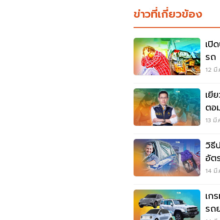
ข่าวที่เกี่ยวข้อง
เปิด
รถ 
12 มี
เยี
ตอม
13 มี
วิธ
อัตร
14 มี
เกร
รถย