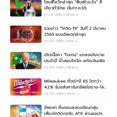
โซนสีโควิดล่าสุด "พื้นเฝ้าระวัง" สี
เขียวทั่วไทย เริ่ม1ก.ค.65
17 มิ.ย. 2565 | 08:20 น.
รวมข่าว "โควิด-19" วันที่ 2 มีนาคม
2565 แบบอัพเดทล่าสุด
02 มี.ค. 2565 | 14:15 น.
เปิดเนื้อหา "ไบเดน" แถลงนโยบาย
ประจำปี ย้ำสยบโควิด-สกัดเงินเฟ้อ
02 มี.ค. 2565 | 08:16 น.
Milwaukee ตั้งเป้าปี 65 โตกว่า
42% รับอสังหารัมทรัพย์ขยาย-โค
วิดไทยคลี่คลาย
02 มี.ค. 2565 | 09:03 น.
อัพเดท ขั้นตอนลงทะเบียนกลุ่ม
เสี่ยงโควิดกดรับ ATK ผ่านแอปฯ