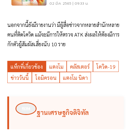
เป๋าตัง ดูที่นี่
02 มี.ค. 2565 | 09:33 น.
นอกจากนี้ยังมีรายงานว่า มีผู้สื่อข่าวจากหลายสำนักหลาย
คนที่ติดโควิด แม้จะมีการให้ตรวจ ATK ส่งผลให้ต้องมีการ
กักตัวผู้สัมผัสเสี่ยงนับ 10 ราย
แท็กที่เกี่ยวข้อง
แตงโม
คลัสเตอร์
โควิด-19
ข่าววันนี้
โอมิครอน
แตงโม นิดา
ฐานเศรษฐกิจดิจิทัล