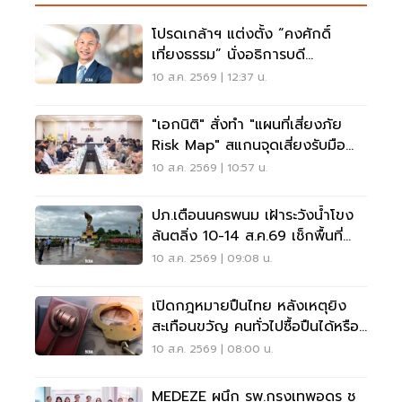
โปรดเกล้าฯ แต่งตั้ง “คงศักดิ์
เที่ยงธรรม” นั่งอธิการบดี
มหาวิทยาลัยเกษตรศาสตร์
10 ส.ค. 2569 | 12:37 น.
"เอกนิติ" สั่งทำ "แผนที่เสี่ยงภัย
Risk Map" สแกนจุดเสี่ยงรับมือน้ำ
ท่วม
10 ส.ค. 2569 | 10:57 น.
ปภ.เตือนนครพนม เฝ้าระวังน้ำโขง
ล้นตลิ่ง 10-14 ส.ค.69 เช็กพื้นที่
เสี่ยงด่วน
10 ส.ค. 2569 | 09:08 น.
เปิดกฎหมายปืนไทย หลังเหตุยิง
สะเทือนขวัญ คนทั่วไปซื้อปืนได้หรือ
ไม่?
10 ส.ค. 2569 | 08:00 น.
MEDEZE ผนึก รพ.กรุงเทพอุดร ชู