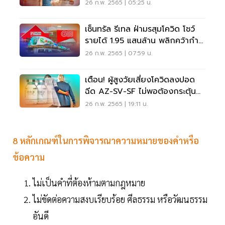
เอง 2-3 วัน
26 ก.พ. 2565 | 05:25 น.
เซ็นทรัล รีเทล ฝ่ามรสุมโควิด โชว์
รายได้ 1.95 แสนล้าน พลิกคว้ากำไร
277 ล้าน
26 ก.พ. 2565 | 07:59 น.
เตือน! ผู้สูงวัยเสี่ยงโควิดลงปอด
ฉีด AZ-SV-SF ไม่พอต้องกระตุ้น
ด้วย MRNA
26 ก.พ. 2565 | 19:11 น.
8 หลักเกณฑ์ในการพิจารณาความหมายของคำหรือ
ข้อความ
ไม่เป็นคำที่ต้องห้ามตามกฎหมาย
ไม่ขัดต่อความสงบเรียบร้อย ศีลธรรม หรือวัฒนธรรม
อันดี