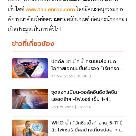
เว็บไซต์
www.tabienrod.com
โดยมีคณะอนุกรรมการ
พิจารณาคำหรือข้อความตามหลักเกณฑ์ ก่อนจะนำออกมา
เปิดประมูลเป็นการทั่วไป
ข่าวที่เกี่ยวข้อง
ปิดดีล 31 มี.ค.นี้ กรมขนส่ง เปิด
โอกาสเอกชนยื่นรับรอง “เรียกรถ
รับจ้งผ่านแอป”
17 ก.พ. 2565 | 08:08 น.
จุดลงทะเบียน-วอล์คอินฉีดวัคซีน
แอสตร้าฯ -ไฟเซอร์ เข็ม 1-4
อัพเดทล่าสุด
25 ก.พ. 2565 | 20:28 น.
WHO ย้ำ “วัคซีนเด็ก” อายุ 5-11 ปี
ฉีดไฟเซอร์ มีผลข้างเคียงน้อย หาย