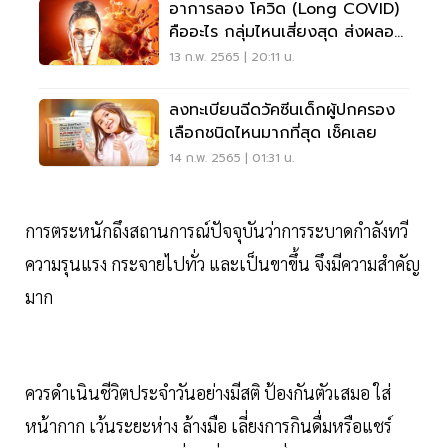
อาการลอง โควิด (Long COVID)
คืออะไร กลุ่มไหนเสี่ยงสุด ส่งผลอ
ย่างไรต่อร่างกาย
13 ก.พ. 2565 | 20:11 น.
ลงทะเบียนฉีดวัคซีนเด็กผู้ปกครอง
เลือกชนิดไหนมากที่สุด เช็คเลย
14 ก.พ. 2565 | 01:31 น.
การตระหนักถึงสถานการณ์ปัจจุบันว่าการระบาดกำลังทวี
ความรุนแรง กระจายไปทั่ว และเป็นขาขึ้น จึงมีความสำคัญ
มาก
ควรดำเนินชีวิตประจำวันอย่างมีสติ ป้องกันตัวเสมอ ใส่
หน้ากาก เว้นระยะห่าง ล้างมือ เลี่ยงการกินดื่มหรือแชร์