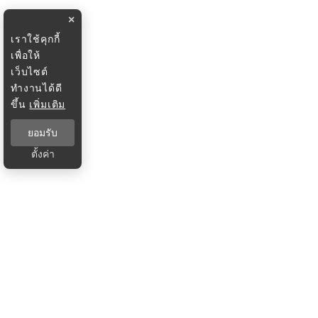
×
เราใช้คุกกี้
เพื่อให้
เว็บไซต์
ทำงานได้ดี
ขึ้น
เพิ่มเติม
ยอมรับ
ตั้งค่า