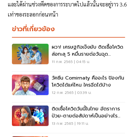
และได้ผ่านช่วงพีคของการระบาดไปแล้วนั้นจะอยู่ราว 3.6
เท่าของระลอกก่อนหน้า
ข่าวที่เกี่ยวข้อง
ผวา! เศรษฐกิจเจ๊งยับ ติดเชื้อโควิด
ส่อทะลุ 5 หมื่นรายต่อวันฉุด
สงกรานต์กร่อย
11 ก.พ. 2565 | 04:15 น.
วัคซีน Comirnaty คืออะไร ป้องกัน
โควิดได้แค่ไหน ใครฉีดได้บ้าง
12 ก.พ. 2565 | 03:39 น.
ติดเชื้อโควิดวันนี้ในไทย อัตราการ
ป่วย-ตายต่อสัปดาห์เป็นอย่างไร
เช็คเลย
13 ก.พ. 2565 | 19:11 น.