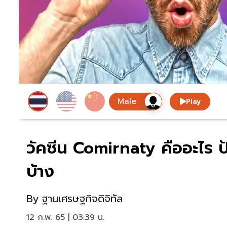
Play
วัคซีน Comirnaty คืออะไร ป
บ้าง
By
ฐานเศรษฐกิจดิจิทัล
12 ก.พ. 65 | 03:39 น.