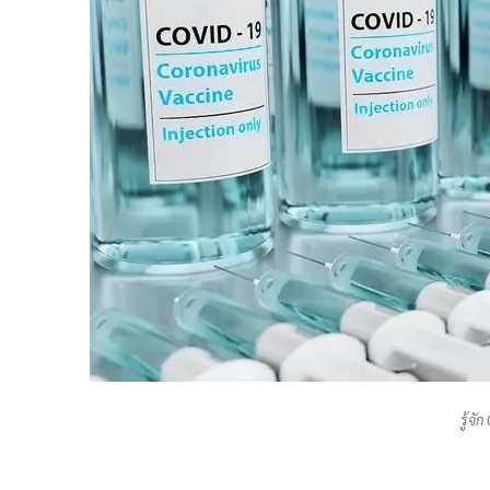
รู้จั