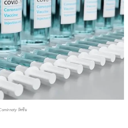
ก Comirnaty วัคซีน