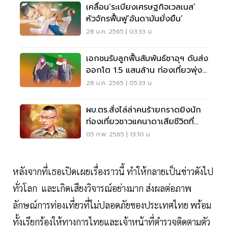
เคลื่อน‘ระเบียงเศรษฐกิจเวลเนส’
หัวจักรฟื้นฟู‘อันดามันยั่งยืน’
28 ม.ค. 2565 | 03:33 น.
เอกชนรับลูกฟื้นสัมพันธ์ซาอุฯ ดันส่ง
ออกโต 1.5 แสนล้าน ท่องเที่ยวพุ่ง
10 เท่า
28 ม.ค. 2565 | 05:33 น.
ผบ.ตร.สั่งไล่ล่าคนร้ายกราดยิงนัก
ท่องเที่ยวชาวแคนาดาเสียชีวิตที่
ภูเก็ต
05 ก.พ. 2565 | 13:10 น.
หลังจากที่เธอเปิดเผยเรื่องราวนี้ ทำให้กลายเป็นข่าวดังไป
ทั่วโลก และเกิดเสียงวิจารณ์อย่างมาก ส่งผลต่อภาพ
ลักษณ์การท่องเที่ยวที่ไม่ปลอดภัยของประเทศไทย พร้อม
ทั้งเรียกร้องให้ทางการไทยและเจ้าหน้าที่ตำรวจติดตามตัว