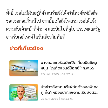
ทั้งนี้ เธอไม่มีเงินอยู่ที่ตัว คนร้ายจึงได้คว้าโทรศัพท์มือถือ
ของเธอก่อนวิ่งหนีไป จากนั้นเมื่อถึงโรงแรม เธอได้แจ้ง
ความกับเจ้าหน้าที่ตำรวจ และบินไปที่ดูไบ ประเทศสหรัฐ
อาหรับเอมิเรสต์ ในวันเดียวกันทันที
ข่าวที่เกี่ยวข้อง
บางกอกแอร์เวย์สเปิดเที่ยวบินซีลรูท
หนุน “ภูเก็ตแซนด์บ็อกซ์”1ก.พ.65
20 ม.ค. 2565 | 09:27 น.
นักข่าวอังกฤษตีแผ่กักตัวฮอสพิเทล
ภูเก็ต"เหมือนนักโทษจ่ายเงินขังตัว
เอง"
25 ม.ค. 2565 | 03:22 น.