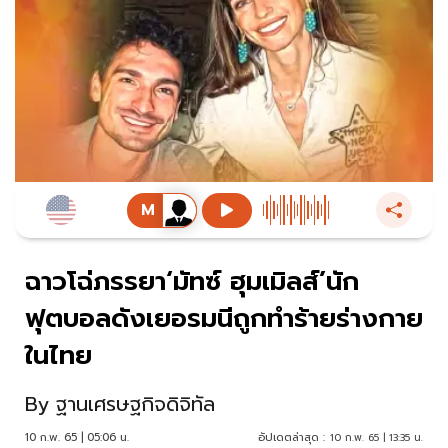
ฉาวโฉ่ภรรยา‘มัทซ์ ฮุมเมิลส์’นัก
ฟุตบอลดังเยอรมนีถูกทำร้ายร่างกาย
ในไทย
By
ฐานเศรษฐกิจดิจิทัล
10 ก.พ. 65 | 05:06 น.
อัปเดตล่าสุด :
10 ก.พ. 65 | 13:35 น.