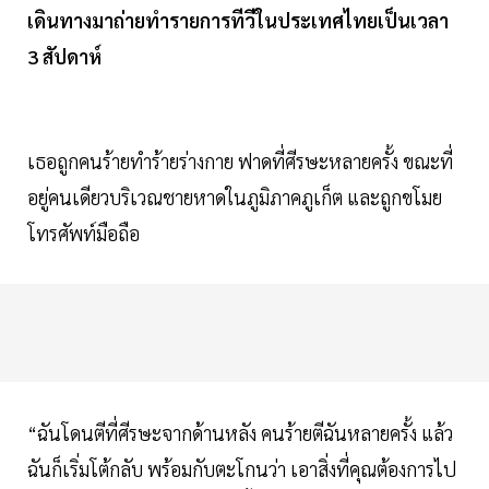
เดินทางมาถ่ายทำรายการทีวีในประเทศไทยเป็นเวลา
3 สัปดาห์
เธอถูกคนร้ายทำร้ายร่างกาย ฟาดที่ศีรษะหลายครั้ง ขณะที่
อยู่คนเดียวบริเวณชายหาดในภูมิภาคภูเก็ต และถูกขโมย
โทรศัพท์มือถือ
“ฉันโดนตีที่ศีรษะจากด้านหลัง คนร้ายตีฉันหลายครั้ง แล้ว
ฉันก็เริ่มโต้กลับ พร้อมกับตะโกนว่า เอาสิ่งที่คุณต้องการไป