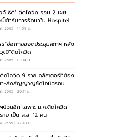
งค์ ธิติ’ ติดโควิด รอบ 2 เผย
นี้เข้ารับการรักษาใน Hospitel
ค. 2565 | 14:09 น.
โรธ”จ่อถกของดประชุมสภาฯ หลัง
ยวุฒิ”ติดโควิด
ค. 2565 | 03:14 น.
.ติดโควิด 9 ราย คลัสเตอร์ที่ต้อง
ตา-ส่งสัญญาญชัดโอมิครอน
าดง่ายมาก
ค. 2565 | 20:11 น.
ฯป่วนอีก เฉพาะ ม.ค.ติดโควิด
ราย เป็น ส.ส. 12 คน
พ. 2565 | 07:43 น.