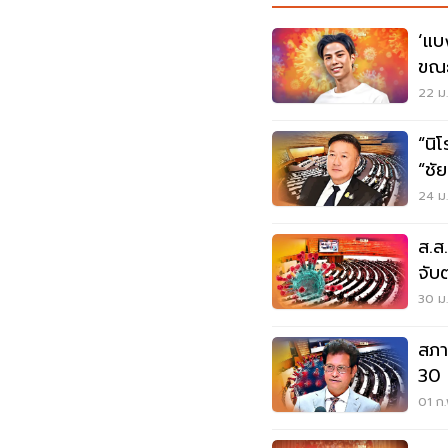
‘แบ
ขณะ
22 ม.
“นิ
“ชั
24 ม.
ส.ส
จับ
ระบ
30 ม.
สภา
30 
01 ก.