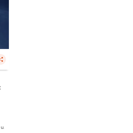
ะ
 น.