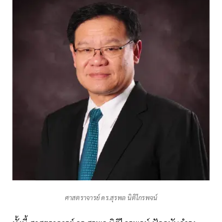
ศาสตราจารย์ ดร.สุรพล นิติไกรพจน์