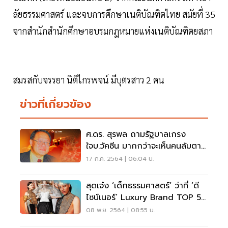
ลัยธรรมศาสตร์ และจบการศึกษาเนติบัณฑิตไทย สมัยที่ 35
จากสำนักสำนักศึกษาอบรมกฎหมายแห่งเนติบัณฑิตยสภา
สมรสกับจรรยา นิติไกรพจน์ มีบุตรสาว 2 คน
ข่าวที่เกี่ยวข้อง
ศ.ดร. สุรพล ถามรัฐบาลเกรง
ใจบ.วัคซีน มากกว่าจะเห็นคนล้มตาย
เป็นใบไม้ร่วง?
17 ก.ค. 2564 | 06:04 น.
สุดเจ๋ง ‘เด็กธรรมศาสตร์’ ว่าที่ ‘ดี
ไซน์เนอร์’ Luxury Brand TOP 5
ของโลก
08 พ.ย. 2564 | 08:55 น.