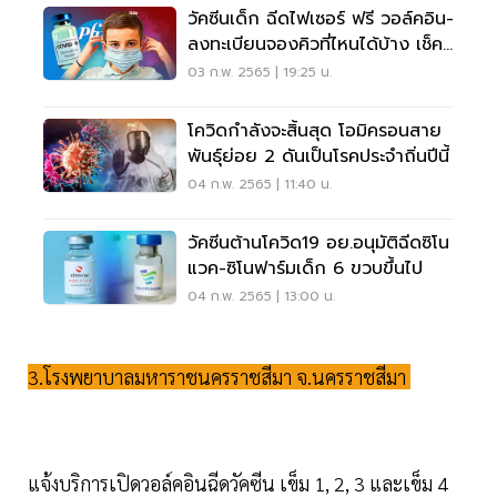
วัคซีนเด็ก ฉีดไฟเซอร์ ฟรี วอล์คอิน-
ลงทะเบียนจองคิวที่ไหนได้บ้าง เช็คที่
นี่
03 ก.พ. 2565 | 19:25 น.
โควิดกำลังจะสิ้นสุด โอมิครอนสาย
พันธุ์ย่อย 2 ดันเป็นโรคประจำถิ่นปีนี้
04 ก.พ. 2565 | 11:40 น.
วัคซีนต้านโควิด19 อย.อนุมัติฉีดซิโน
แวค-ซิโนฟาร์มเด็ก 6 ขวบขึ้นไป
04 ก.พ. 2565 | 13:00 น.
3.โรงพยาบาลมหาราชนครราชสีมา จ.นครราชสีมา
แจ้งบริการเปิดวอล์คอินฉีดวัคซีน เข็ม 1, 2, 3 และเข็ม 4