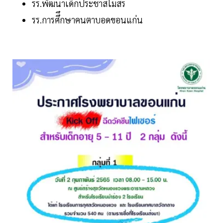
รร.พัฒนาเด็กประชาสโมสร
รร.การศึึกษาคนตาบอดขอนแก่น