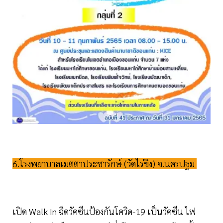
6.โรงพยาบาลเมตตาประชารักษ์ (วัดไร่ขิง) จ.นครปฐม
เปิด Walk In ฉีดวัคซีนป้องกันโควิด-19 เป็นวัคซีน ไฟ