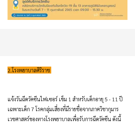
2.โรงพยาบาลศิริราช
แจ้งวันฉีดวัคซีนไฟเซอร์ เข็ม 1 สำหรับเด็กอายุ 5 - 11 ปี
เฉพาะเด็ก 7 โรคกลุ่มเสี่ยงที่มีรายชื่อจากภาควิชากุมาร
เวชศาสตร์ของทางโรงพยาบาลเพื่อรับการฉีดวัคซีน ดังนี้