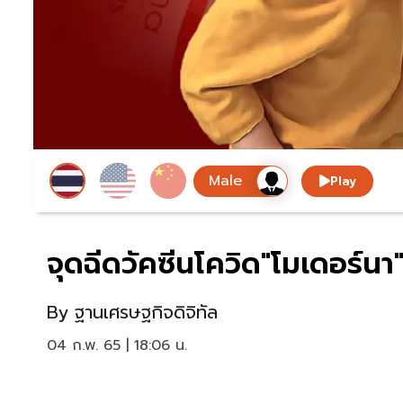
Play
จุดฉีดวัคซีนโควิด"โมเดอร์นา"ฟ
By
ฐานเศรษฐกิจดิจิทัล
04 ก.พ. 65 | 18:06 น.