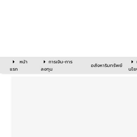
หน้า
การเงิน-การ
อสังหาริมทรัพย์
แรก
ลงทุน
นโย