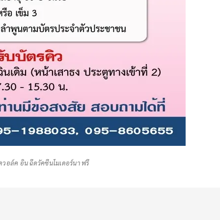
วอล์ค อิน ฉีดวัคซีนโมเดอร์นา ฟรี