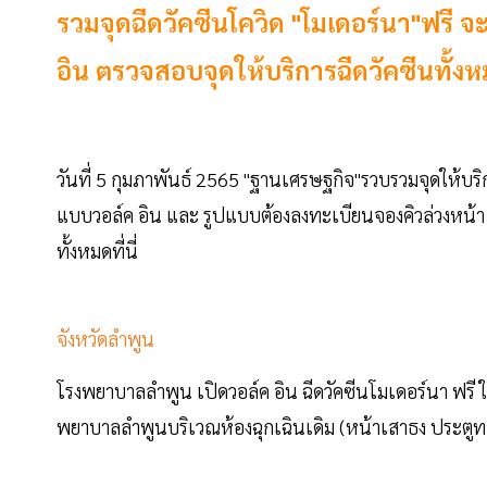
รวมจุดฉีดวัคซีนโควิด "โมเดอร์นา"ฟรี จ
อิน ตรวจสอบจุดให้บริการฉีดวัคซีนทั้งหมด
วันที่ 5 กุมภาพันธ์ 2565 "ฐานเศรษฐกิจ"รวบรวมจุดให้บริ
แบบวอล์ค อิน และ รูปแบบต้องลงทะเบียนจองคิวล่วงหน้า ซ
ทั้งหมดที่นี่
จังหวัดลำพูน
โรงพยาบาลลำพูน เปิดวอล์ค อิน ฉีดวัคซีนโมเดอร์นา ฟรี ให
พยาบาลลำพูนบริเวณห้องฉุกเฉินเดิม (หน้าเสาธง ประตูทาง