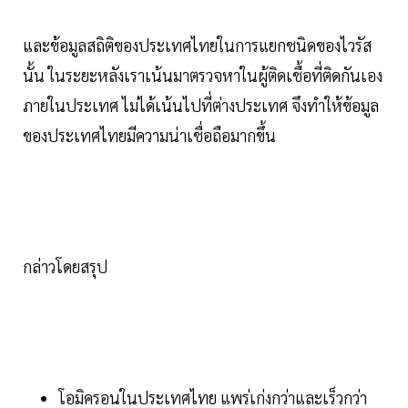
และข้อมูลสถิติของประเทศไทยในการแยกชนิดของไวรัส
นั้น ในระยะหลังเราเน้นมาตรวจหาในผู้ติดเชื้อที่ติดกันเอง
ภายในประเทศ ไม่ได้เน้นไปที่ต่างประเทศ จึงทำให้ข้อมูล
ของประเทศไทยมีความน่าเชื่อถือมากขึ้น
กล่าวโดยสรุป
โอมิครอนในประเทศไทย แพร่เก่งกว่าและเร็วกว่า