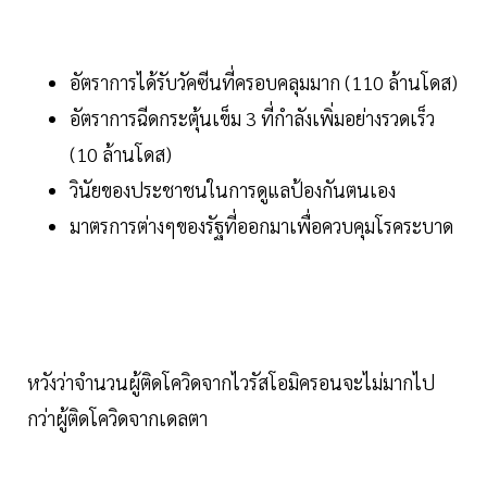
อัตราการได้รับวัคซีนที่ครอบคลุมมาก (110 ล้านโดส)
อัตราการฉีดกระตุ้นเข็ม 3 ที่กำลังเพิ่มอย่างรวดเร็ว
(10 ล้านโดส)
วินัยของประชาชนในการดูแลป้องกันตนเอง
มาตรการต่างๆของรัฐที่ออกมาเพื่อควบคุมโรคระบาด
หวังว่าจำนวนผู้ติดโควิดจากไวรัสโอมิครอนจะไม่มากไป
กว่าผู้ติดโควิดจากเดลตา