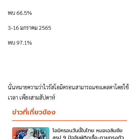
พบ 66.5%
3-16 มกราคม 2565
พบ 97.1%
นั่นหมายความว่าไวรัสโอมิครอนสามารถแซงเดลตาโดยใช้
เวลา เพียงสามสัปดาห์
ข่าวที่เกี่ยวข้อง
โอมิครอนวันนี้ในไทย หมอเฉลิมชัย
สรุป 9 ปัจจัยผู้ติดเชื้อ-ตายทรงตัว