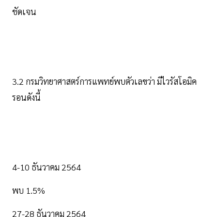
ชัดเจน
3.2 กรมวิทยาศาสตร์การแพทย์พบตัวเลขว่า มีไวรัสโอมิค
รอนดังนี้
4-10 ธันวาคม 2564
พบ 1.5%
27-28 ธันวาคม 2564