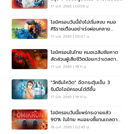
เช็คเลย
17 ม.ค. 2565 | 03:59 น.
โอมิครอนวันนี้ยังไม่เริ่มสงบ หมอ
ศิริราชเตือนอย่าเร่งผ่อนคลาย
มาตรการ
17 ม.ค. 2565 | 05:07 น.
โอมิครอนในไทย หมอเฉลิมชัยคาด
สัดส่วนผู้เสียชีวิตน้อยกว่าเดลตา
5-10 เท่า
17 ม.ค. 2565 | 18:11 น.
"วัคซีนโควิด" ฉีดกระตุ้นเข็ม 3
รับมือโอมิครอนได้ดีขึ้น
17 ม.ค. 2565 | 19:11 น.
โอมิครอนวันนี้แพร่กระจายแล้ว
90% ในไทย หมอยงชี้แทนเดลตา
ทั้งหมดเดือน ม.ค.
18 ม.ค. 2565 | 02:45 น.