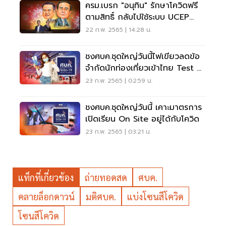
ครม.เบรก "อนุทิน" รักษาโควิดฟรี
ตามสิทธิ์ กลับไปใช้ระบบ UCEP
ตามเดิม
22 ก.พ. 2565 | 14:28 น.
ชงศบค.ชุดใหญ่วันนี้ไฟเขียวลดข้อ
จำกัดนักท่องเที่ยวเข้าไทย Test &
Go
23 ก.พ. 2565 | 02:59 น.
ชงศบค.ชุดใหญ่วันนี้ เคาะมาตรการ
เปิดเรียน On Site อยู่ได้กับโควิด
23 ก.พ. 2565 | 03:21 น.
แท็กที่เกี่ยวข้อง
ถ่ายทอดสด
ศบค.
คลายล็อกดาวน์
มติศบค.
แบ่งโซนสีโควิด
โซนสีโควิด