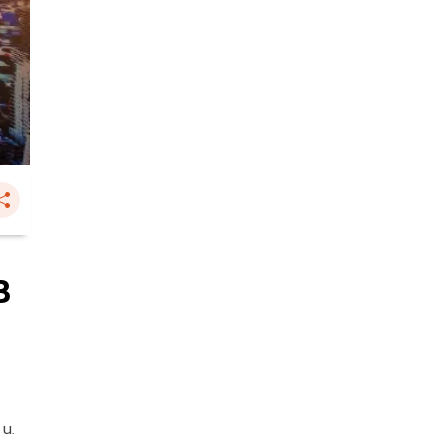
3
 น.