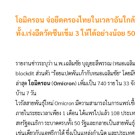
โอมิครอน จ่อยึดครองไทยในเวลาอันใกล้
ทั้ง.เร่งฉีดวัคซีนเข็ม 3 ให้ได้อย่างน้อย
รายงานข่าวระบุว่า น.พ.เฉลิมชัย บุญยะลีพรรณ (หมอเฉล
blockdit ส่วนตัว "ร้อยแปดพันเก้ากับหมอเฉลิมชัย" โดยมี
ล่าสุด
โอมิครอน
(
Omicron
) เพิ่มเป็น 740 ราย ใน 33 จ
บ้าน 7 วัน
ไวรัสสายพันธุ์ใหม่ Omicron มีความสามารถในการแพร่เชื้อ
ภายในระยะเวลาเพียง 1 เดือน ได้แพร่ไปแล้ว 108 ประเทศ 
สหรัฐอเมริกา ระบาดครบทั้ง 50 รัฐและกลายเป็นสายพันธ
เช่นเดียวกับแอฟริกาใต้ ซึ่งเป็นแหล่งกำเนิด และประเท