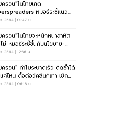
มิครอน"ในไทยเกิด
erspreaders หมอธีระชี้แนว
มหนักกว่าเดลตา
ค. 2564 | 01:47 น.
มิครอน"ในไทยจะหนักหนาสาหัส
ไม่ หมอธีระชี้ขึ้นกับนโยบาย-
ตรการ
ค. 2564 | 12:36 น.
มิครอน" ทำไมระบาดเร็ว ติดซ้ำได้
ค่ไหน ดื้อต่อวัคซีนกี่เท่า เช็ก
ค. 2564 | 06:18 น.