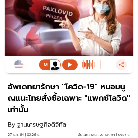
อัพเดทยารักษา "โควิด-19" หมอมนู
ญแนะไทยสั่งซื้อเฉพาะ "แพกซ์โลวิด"
เท่านั้น
By
ฐานเศรษฐกิจดิจิทัล
27 ธ.ค. 64 | 02:26 น.
อัปเดตล่าสุด :
27 ธ.ค. 64 | 09:26 น.