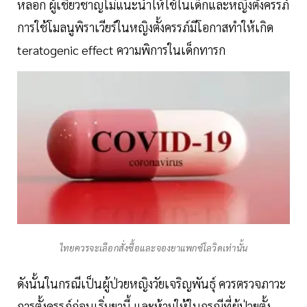
หลอก ผู้เชี่ยวชาญไม่แนะนำให้ใช้ในเด็กและหญิงตั้งครรภ์
การใช้โมลนูพิราเวียร์ในหญิงตั้งครรภ์มีโอกาสทำให้เกิด
teratogenic effect ความพิการในเด็กทารก
ไทยควรจะเลือกสั่งซื้อและจองยาแพกซ์โลวิดเท่านั้น
ดังนั้นในกรณีเป็นผู้ป่วยหญิงวัยเจริญพันธ์ุ ควรตรวจภาวะ
การตั้งครรภ์ก่อนเริ่มยานี้ และห้ามให้ในกรณีที่ผู้ป่วยตั้ง