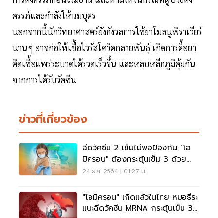
ครรภ์และกำลังให้นมบุตร
นอกจากนี้นักวิทยาศาสตร์ยังกังวลการใช้ยาโมลนูพิราเวียร์
นานๆ อาจก่อให้เชื้อไวรัสโควิดกลายพันธุ์ เกิดการดื้อยา
ติดเชื้อแพร่ระบาดได้รวดเร็วขึ้น และหลบหลีกภูมิคุ้มกัน
จากการได้รับวัคซีน
ข่าวที่เกี่ยวข้อง
ฉีดวัคซีน 2 เข็มไม่พอป้องกัน "โอ
มิครอน" ต้องกระตุ้นเข็ม 3 ด้วย
AZ-MRNA
24 ธ.ค. 2564 | 01:27 น.
"โอมิครอน" เกิดแล้วในไทย หมอธีระ
แนะฉีดวัคซีน MRNA กระตุ้นเข็ม 3