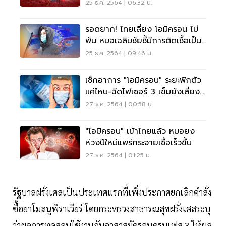
รับมือ
25 ธ.ค. 2564 | 06:32 น.
รอดยาก! ไทยเลี่ยง โอมิครอน ไม่
พ้น หมอเฉลิมชัยชี้มีการติดเชื้อเป็น
คลัสเตอร์
25 ธ.ค. 2564 | 09:46 น.
เช็กอาการ "โอมิครอน" ระยะฟักตัว
แค่ไหน-ฉีดไฟเซอร์ 3 เข็มยังเสี่ยง
ถึง 63.6%
27 ธ.ค. 2564 | 00:58 น.
"โอมิครอน" เข้าไทยแล้ว หมอยง
ห่วงปีใหม่แพร่กระจายเชื้อเร็วขึ้น
27 ธ.ค. 2564 | 01:25 น.
รัฐบาลฝรั่งเศสเป็นประเทศแรกที่เพิ่งประกาศยกเลิกคำสั่ง
ซื้อยาโมลนูพิราเวียร์ โดยกระทรวงสาธารณสุขฝรั่งเศสระบุ
ว่าผลการทดสอบใช้งานกับอาสาสมัครจนครบเฟส 3 ให้ผล