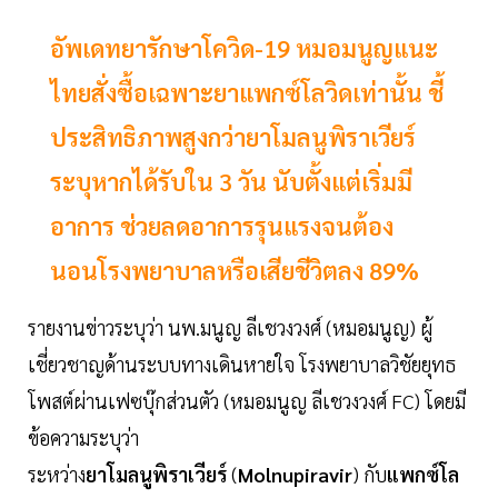
อัพเดทยารักษาโควิด-19 หมอมนูญแนะ
ไทยสั่งซื้อเฉพาะยาแพกซ์โลวิดเท่านั้น ชี้
ประสิทธิภาพสูงกว่ายาโมลนูพิราเวียร์
ระบุหากได้รับใน 3 วัน นับตั้งแต่เริ่มมี
อาการ ช่วยลดอาการรุนแรงจนต้อง
นอนโรงพยาบาลหรือเสียชีวิตลง 89%
รายงานข่าวระบุว่า นพ.มนูญ ลีเชวงวงศ์ (หมอมนูญ) ผู้
เชี่ยวชาญด้านระบบทางเดินหายใจ โรงพยาบาลวิชัยยุทธ
โพสต์ผ่านเฟซบุ๊กส่วนตัว (หมอมนูญ ลีเชวงวงศ์ FC) โดยมี
ข้อความระบุว่า
ระหว่าง
ยาโมลนูพิราเวียร์
(
Molnupiravir
) กับ
แพกซ์โล