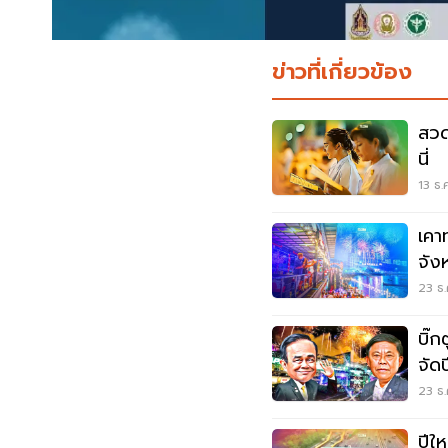
ข่าวที่เกี่ยวข้อง
สวดมน
นี่
13 ธ.
เคา
จัง
ปี 
23 ธ.
บิ๊ก
จัด
ทม.
23 ธ.
ปีใ