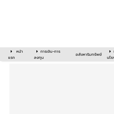
หน้า
การเงิน-การ
อสังหาริมทรัพย์
แรก
ลงทุน
นโย