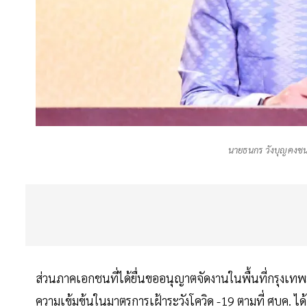
นายธนกร วังบุญคงช
ส่วนภาคเอกชนที่ได้ยื่นขออนุญาตจัดงานในพื้นที่กรุงเท
ความเข้มข้นในมาตรการเฝ้าระวังโควิด -19 ตามที่ ศบค. ไ