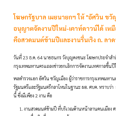
โฆษกรัฐบาล เผยนายกฯ ให้ "อัศวิน ขวัญเม
อนุญาตจัดงานปีใหม่-เคาท์ดาวน์ได้ เหม
คือสวดมนต์ข้ามปีและงานรื่นเริง ถ. ลา
วันที่ 23 ธ.ค. 64 นายธนกร วังบุญคงชนะ โฆษกประจำสำน
กรุงเทพมหานครแถลงข่าวยกเลิกการจัดงานเทศกาลขึ้นปีใ
พลตำรวจเอก อัศวิน ขวัญเมือง ผู้ว่าราชการกรุงเทพมหาน
รัฐมนตรีและรัฐมนตรีกลาโหมในฐานะ ผอ. ศบค. ทราบว่า 
นี้ ซึ่งมีเพียง 2 งาน คือ
งานสวดมนต์ข้ามปี ที่บริเวณด้านหน้าลานคนเมือง