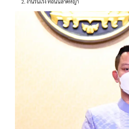
งานรื่นเริง ที่ถนนลาดหญ้า