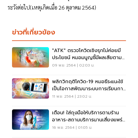
ระวังต่อไป(เหตุเกิดเมื่อ 26 ตุลาคม 2564)
ข่าวที่เกี่ยวข้อง
"ATK" ตรวจโควิดเชิงรุกไม่ค่อยมี
ประโยชน์ หมอมนูญชี้มีผลเสียตาม
มามากกว่า
09 พ.ย. 2564 | 02:03 น.
พลิกวิกฤติโควิด-19 หมอธีระแนะใช้
เป็นโอกาสพัฒนาระบบการเรียนการ
สอน
11 พ.ย. 2564 | 23:02 น.
เตือน! ใส่ถุงมือให้บริการตามร้าน
อาหาร-สถานบริการนานเสี่ยงแพร่
เชื้อโควิด
16 พ.ย. 2564 | 01:05 น.