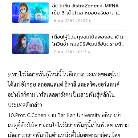
ฉีดวัคซีน AstraZeneca-MRNA
เข็ม 3 เต็มโดส หมอยงรับอาสา
สมัครที่ฉีดแบบไขว้
16 พ.ย. 2564 | 01:27 น.
เตือน!ผู้ป่วยถุงลมโป่งพองอย่าติด
โควิดซ้ำ หมอนิธิพัฒน์ชี้อันตรายถึง
ชีวิต
17 พ.ย. 2564 | 01:13 น.
9.พบไวรัสสายพันธุ์ใหม่นี้ ในอีกบางประเทศของยุโรป
ได้แก่ อังกฤษ สกอตแลนด์ อิตาลี และสวิตเซอร์แลนด์
อย่างไรก็ตาม ไวรัสเดลตายังคงเป็นสายพันธุ์หลักใน
ประเทศดังกล่าว
10.Prof. C.Cohen จาก Bar Ilan University อธิบายว่า
เหตุที่ต้องให้ความสนใจไวรัสสายพันธุ์นี้เป็นพิเศษ เพราะ
เกิดการกลายพันธุ์ในตำแหน่งที่ไม่เคยพบมาก่อน โดย