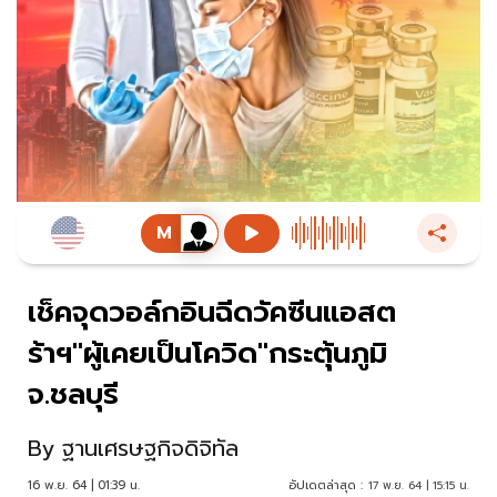
เช็คจุดวอล์กอินฉีดวัคซีนแอสต
ร้าฯ"ผู้เคยเป็นโควิด"กระตุ้นภูมิ
จ.ชลบุรี
By
ฐานเศรษฐกิจดิจิทัล
16 พ.ย. 64 | 01:39 น.
อัปเดตล่าสุด :
17 พ.ย. 64 | 15:15 น.