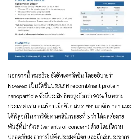
นอกจากนี้ หมอธีระ ยังอัพเดตวัคซีน โดยอธิบายว่า
Novavax เป็นวัคซีนประเภท recombinant protein
nanoparticle ซึ่งมีประสิทธิผลสูงถึงกว่า 90% ในหลาย
ประเทศ เช่น อเมริกา เม็กซิโก สหราชอาณาจักร ฯลฯ และ
ได้พิสูจน์ในการวิจัยทางคลินิกระยะที่ 3 ว่า ได้ผลต่อสาย
พันธุ์ที่น่ากังวล (variants of concern) ด้วย โดยมีความ
ปลอดภัยสูง อาการไม่พึงประสงค์น้อย และมีกลุ่มประชากร