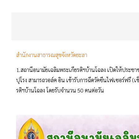
สำนักงานสาธารณสุขจังหวัดยะลา
1.สถานีอนามัยเฉลิมพระเกียรติฯบ้านโฉลง เปิดให้ประชาชนทั
ปุโรง สามารถวอล์ค อิน เข้ารับการฉีดวัคซีนไฟเซอร์ฟรี (เข
รติฯบ้านโฉลง โดยรับจำนวน 50 คนต่อวัน