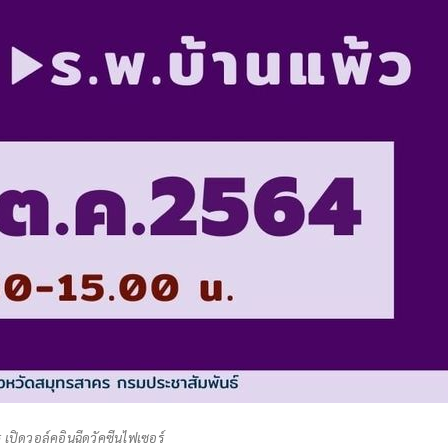
 เปิดวอล์คอินฉีดวัคซีนไฟเซอร์