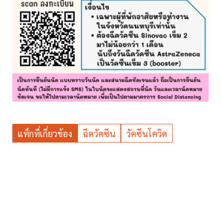
แท็กที่เกี่ยวข้อง
ฉีดวัคซีน
วัคซีนโควิด