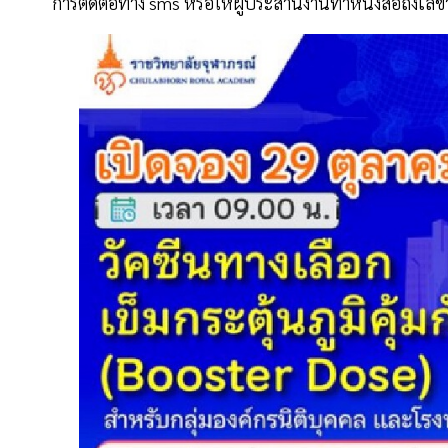
การติดต่อทาง sms หรือให้ผู้ประสานงานทำหนังสือถึงเลขา