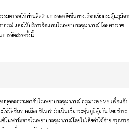
ลธรรมดา ขอให้ท่านติดตามการจองวัคซีนทางเลือกเข็มกระตุ้นภูมิจา
ยจุฬาภรณ์ และให้บริการฉีดแทนโรงพยาบาลจุฬาภรณ์ โดยทางราช
ารจัดสรรครั้งนี้
ร์มรอบบุคคลธรรมดากับโรงพยาบาลจุฬาภรณ์ กรุณารอ SMS เพื่อแจ้ง
จะใช้วัคซีนทางเลือกซิโนฟาร์มเป็นเข็มกระตุ้นภูมิคุ้มกัน โดยชำระ
ัคซีนซิโนฟาร์มจากโรงพยาบาลจุฬาภรณ์โดยไม่เสียค่าใช้จ่าย กรุณาร