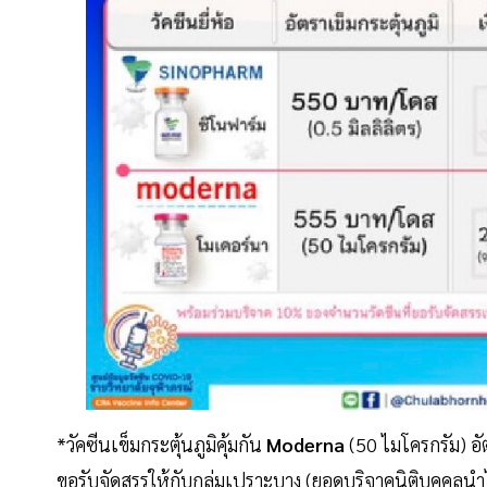
*วัคซีนเข็มกระตุ้นภูมิคุ้มกัน
Moderna
(50 ไมโครกรัม) อ
ขอรับจัดสรรให้กับกลุ่มเปราะบาง (ยอดบริจาคนิติบุคคลน