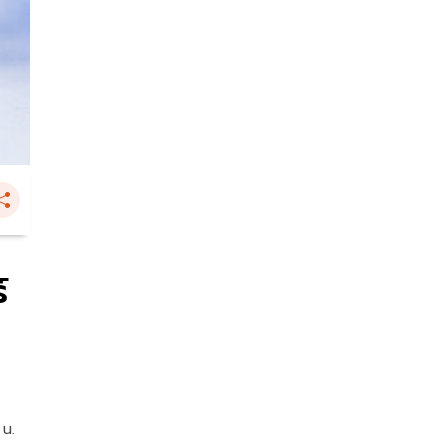
์
 น.