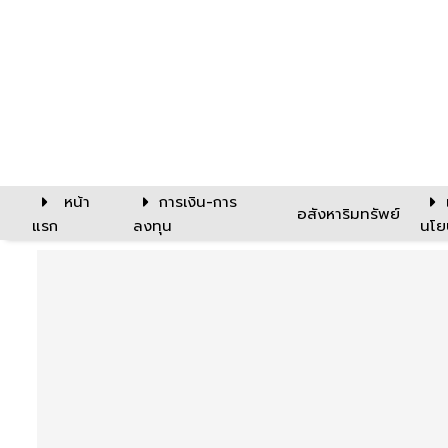
หน้า
การเงิน-การ
อสังหาริมทรัพย์
แรก
ลงทุน
นโย