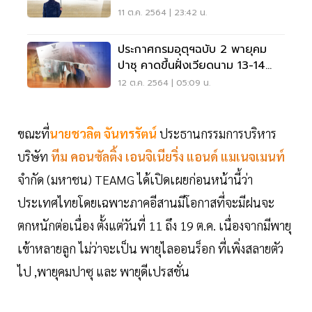
11 ต.ค. 2564 | 23:42 น.
ประกาศกรมอุตุฯฉบับ 2 พายุคม
ปาซุ คาดขึ้นฝั่งเวียดนาม 13-14
ต.ค. อีสานฝนตกหนัก
12 ต.ค. 2564 | 05:09 น.
ขณะที่
นายชวลิต จันทรรัตน์
ประธานกรรมการบริหาร
บริษัท
ทีม คอนซัลติ้ง เอนจิเนียริ่ง แอนด์ แมเนจเมนท์
จำกัด (มหาชน) TEAMG ได้เปิดเผยก่อนหน้านี้ว่า
ประเทศไทยโดยเฉพาะภาคอีสานมีโอกาสที่จะมีฝนจะ
ตกหนักต่อเนื่อง ตั้งแต่วันที่ 11 ถึง 19 ต.ค. เนื่องจากมีพายุ
เข้าหลายลูก ไม่ว่าจะเป็น พายุไลออนร็อก ที่เพิ่งสลายตัว
ไป ,พายุคมปาซุ และ พายุดีเปรสชั่น