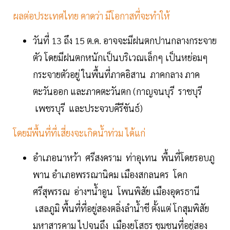
ผลต่อประเทศไทย คาดว่า มีโอกาสที่จะทำให้
วันที่ 13 ถึง 15 ต.ค. อาจจะมีฝนตกปานกลางกระจาย
ตัว โดยมีฝนตกหนักเป็นบริเวณเล็กๆ เป็นหย่อมๆ
กระจายตัวอยู่ ในพื้นที่ภาคอิสาน ภาคกลาง ภาค
ตะวันออก และภาคตะวันตก (กาญจนบุรี ราชบุรี
เพชรบุรี และประจวบคีรีขันธ์)
โดยมีพื้นที่ที่เสี่ยงจะเกิดน้ำท่วม ได้แก่
อำเภอนาหว้า ศรีสงคราม ท่าอุเทน พื้นที่โดยรอบภู
พาน อำเภอพรรณานิคม เมืองสกลนคร โคก
ศรีสุพรรณ อ่างฯน้ำอูน โพนพิสัย เมืองอุดรธานี
เสลภูมิ พื้นที่ที่อยู่สองตลิ่งลำน้ำชี ตั้งแต่ โกสุมพิสัย
มหาสารคาม ไปจนถึง เมืองยโสธร ชุมชนที่อยู่สอง