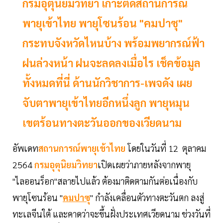
กรมอุตุนิยมวิทยา เกาะติดสถานการณ์
พายุเข้าไทย พายุโซนร้อน "คมปาซุ"
กระทบจังหวัดไหนบ้าง พร้อมพยากรณ์ฟ้า
ฝนล่วงหน้า ฝนจะลดลงเมื่อไร เช็คข้อมูล
ทั้งหมดที่นี่ ด้านนักวิชาการ-เพจดัง เผย
จับตาพายุเข้าไทยอีกหนึ่งลูก พายุหมุน
เขตร้อนทางตะวันออกของเวียดนาม
อัพเดท
สถานการณ์พายุเข้าไทย
โดยในวันที่ 12 ตุลาคม
2564
กรมอุตุนิยมวิทยา
เปิดเผยว่าภายหลังจากพายุ
"ไลออนร็อก"สลายไปแล้ว ต้องมาติดตามกันต่อเนื่องกับ
พายุโซนร้อน "
คมปาซุ
" กำลังเคลื่อนตัวทางตะวันตก ลงสู่
ทะเลจีนใต้ และคาดว่าจะขึ้นฝั่งประเทศเวียดนาม ช่วงวันที่