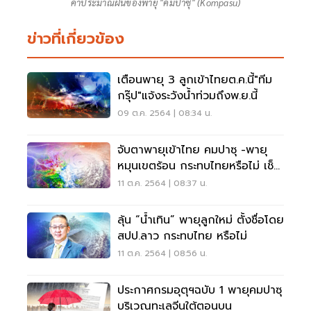
ค่าประมาณฝนของพายุ "คมปาซุ" (Kompasu)
ข่าวที่เกี่ยวข้อง
เตือนพายุ 3 ลูกเข้าไทยต.ค.นี้"ทีม
กรุ๊ป"แจ้งระวังน้ำท่วมถึงพ.ย.นี้
09 ต.ค. 2564 | 08:34 น.
จับตาพายุเข้าไทย คมปาซุ -พายุ
หมุนเขตร้อน กระทบไทยหรือไม่ เช็ค
ที่นี่
11 ต.ค. 2564 | 08:37 น.
ลุ้น “น้ำเทิน” พายุลูกใหม่ ตั้งชื่อโดย
สปป.ลาว กระทบไทย หรือไม่
11 ต.ค. 2564 | 08:56 น.
ประกาศกรมอุตุฯฉบับ 1 พายุคมปาซุ
บริเวณทะเลจีนใต้ตอนบน