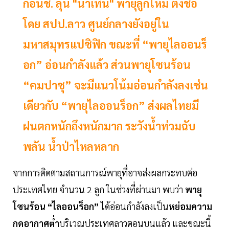
กอนช. ลุ้น "น้ำเทิน" พายุลูกใหม่ ตั้งชื่อ
โดย สปป.ลาว ศูนย์กลางยังอยู่ใน
มหาสมุทรแปซิฟิก ขณะที่ “พายุไลออนร็
อก” อ่อนกำลังแล้ว ส่วนพายุโซนร้อน
“คมปาซุ” จะมีแนวโน้มอ่อนกำลังลงเช่น
เดียวกับ “พายุไลออนร็อก” ส่งผลไทยมี
ฝนตกหนักถึงหนักมาก ระวังน้ำท่วมฉับ
พลัน น้ำป่าไหลหลาก
จากการติดตามสถานการณ์พายุที่อาจส่งผลกระทบต่อ
ประเทศไทย จำนวน 2 ลูก ในช่วงที่ผ่านมา พบว่า
พายุ
โซนร้อน “ไลออนร็อก”
ได้อ่อนกำลังลงเป็น
หย่อมความ
กดอากาศต่ำ
บริเวณประเทศลาวตอนบนแล้ว และขณะนี้