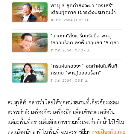
พายุ 3 ลูกกำลังจะมา "ดร.เสรี"
เตือนทุกภาค เฝ้าระวังปริมาณน้ำ
สะสม!
10 ต.ค. 2564 | 00:19 น.
"นายกฯ"สั่งเตรียมรับมือ พายุ
ไลออนร็อก ลงพื้นที่อุบลฯ 15 ตุลา
11 ต.ค. 2564 | 07:07 น.
“กรมฝนหลวงฯ” งดทำฝนในพื้นที่
กระทบ "พายุไลออนร็อก”
11 ต.ค. 2564 | 08:11 น.
ดร.สุรสีห์ กล่าวว่า โดยให้ทุกหน่วยงานที่เกี่ยวข้องระดม
สรรพกำลัง เครื่องจักร เครื่องมือ เพื่อเข้าช่วยเหลือใน
แต่ละพื้นที่อย่างเต็มศักยภาพ รวมทั้งเร่งเก็บกักน้ำไว้ใช้ใน
ฤดูแล้งหน้า อาทิ ในพื้นที่ จ.นครราชสีมา
กรมป้องกันและ