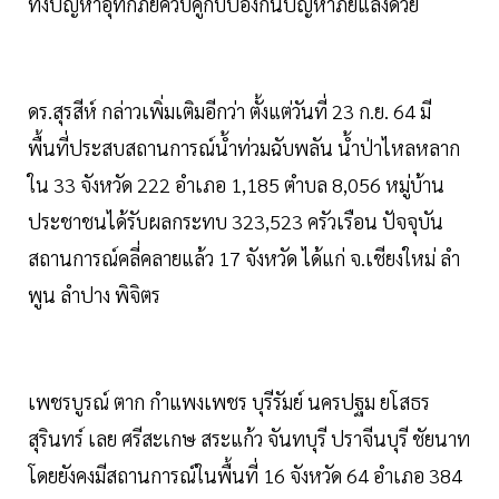
ทั้งปัญหาอุทกภัยควบคู่กับป้องกันปัญหาภัยแล้งด้วย
ดร.สุรสีห์ กล่าวเพิ่มเติมอีกว่า ตั้งแต่วันที่ 23 ก.ย. 64 มี
พื้นที่ประสบสถานการณ์น้ำท่วมฉับพลัน น้ำป่าไหลหลาก
ใน 33 จังหวัด 222 อำเภอ 1,185 ตำบล 8,056 หมู่บ้าน
ประชาชนได้รับผลกระทบ 323,523 ครัวเรือน ปัจจุบัน
สถานการณ์คลี่คลายแล้ว 17 จังหวัด ได้แก่ จ.เชียงใหม่ ลํา
พูน ลําปาง พิจิตร
เพชรบูรณ์ ตาก กําแพงเพชร บุรีรัมย์ นครปฐม ยโสธร
สุรินทร์ เลย ศรีสะเกษ สระแก้ว จันทบุรี ปราจีนบุรี ชัยนาท
โดยยังคงมีสถานการณ์ในพื้นที่ 16 จังหวัด 64 อำเภอ 384