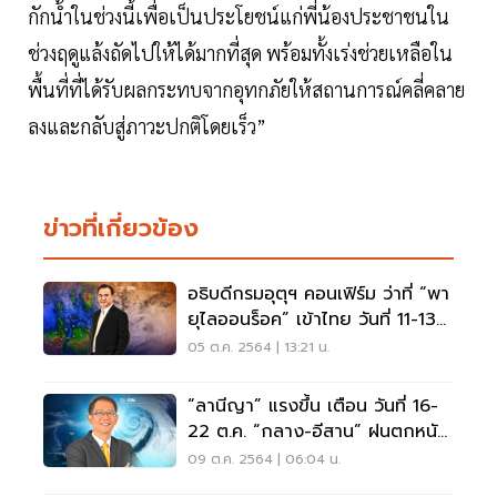
กักน้ำในช่วงนี้เพื่อเป็นประโยชน์แก่พี่น้องประชาชนใน
ช่วงฤดูแล้งถัดไปให้ได้มากที่สุด พร้อมทั้งเร่งช่วยเหลือใน
พื้นที่ที่ได้รับผลกระทบจากอุทกภัยให้สถานการณ์คลี่คลาย
ลงและกลับสู่ภาวะปกติโดยเร็ว”
ข่าวที่เกี่ยวข้อง
อธิบดีกรมอุตุฯ คอนเฟิร์ม ว่าที่ “พา
ยุไลออนร็อค” เข้าไทย วันที่ 11-13
ต.ค. นี้
05 ต.ค. 2564 | 13:21 น.
“ลานีญา” แรงขึ้น เตือน วันที่ 16-
22 ต.ค. “กลาง-อีสาน” ฝนตกหนัก
แน่
09 ต.ค. 2564 | 06:04 น.