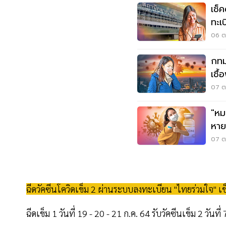
เช็
ทะเบ
06 ต.
กทม
เชื้
07 ต.
"หม
หาย
ป้อ
07 ต.
ฉีดวัคซีนโควิดเข็ม 2 ผ่านระบบลงทะเบียน "ไทยร่วมใจ" เช็
ฉีดเข็ม 1 วันที่ 19 - 20 - 21 ก.ค. 64 รับวัคซีนเข็ม 2 วันที่