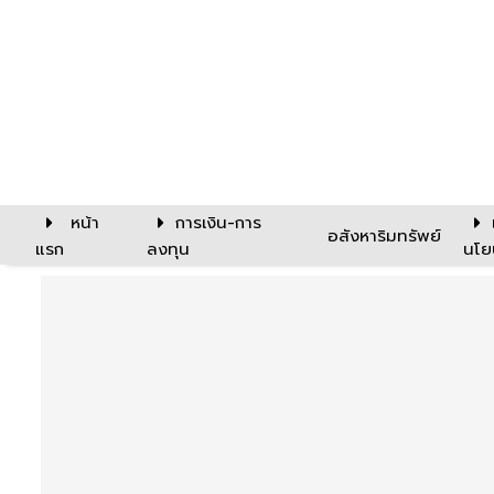
หน้า
การเงิน-การ
อสังหาริมทรัพย์
แรก
ลงทุน
นโย