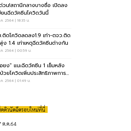
คด่วน!สถานีกลางบางซื่อ เปิดลง
ียนฉีดวัคซีนโควิดวันนี้
ค. 2564 | 18:35 น.
.ติดโควิดลดลง1.9 เท่า-ตจว.ติด
อพุ่ง 1.4 เท่าเหตุฉีดวัคซีนต่างกัน
ค. 2564 | 00:59 น.
อยง" แนะฉีดวัคซีน 1 เข็มหลัง
ป่วยโควิดเพิ่มประสิทธิภาพการ
งกัน
ค. 2564 | 01:49 น.
คคิวนัดฉีดรอบใหม่ที่นี่
 7 ต.ค.64