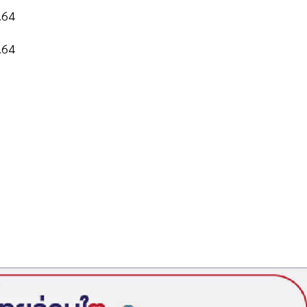
ค.64
ค.64