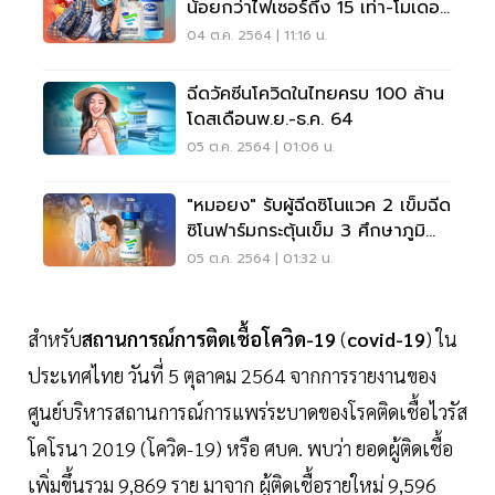
น้อยกว่าไฟเซอร์ถึง 15 เท่า-โมเดอร์
นา 8 เท่า
04 ต.ค. 2564 | 11:16 น.
ฉีดวัคซีนโควิดในไทยครบ 100 ล้าน
โดสเดือนพ.ย.-ธ.ค. 64
05 ต.ค. 2564 | 01:06 น.
"หมอยง" รับผู้ฉีดซิโนแวค 2 เข็มฉีด
ซิโนฟาร์มกระตุ้นเข็ม 3 ศึกษาภูมิ
ต้านทาน
05 ต.ค. 2564 | 01:32 น.
สำหรับ
สถานการณ์การติดเชื้อโควิด-19
(
covid-19
) ใน
ประเทศไทย วันที่ 5 ตุลาคม 2564 จากการรายงานของ
ศูนย์บริหารสถานการณ์การแพร่ระบาดของโรคติดเชื้อไวรัส
โคโรนา 2019 (โควิด-19) หรือ ศบค. พบว่า ยอดผู้ติดเชื้อ
เพิ่มขึ้นรวม 9,869 ราย มาจาก ผู้ติดเชื้อรายใหม่ 9,596